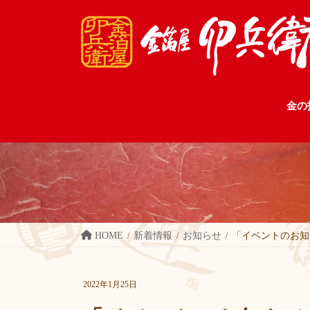
コ
ナ
ン
ビ
テ
ゲ
ン
ー
ツ
シ
に
ョ
金の
移
ン
動
に
移
動
HOME
新着情報
お知らせ
「イベントのお知
2022年1月25日