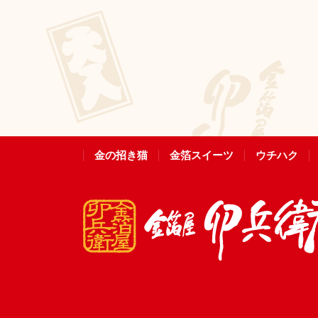
金の招き猫
金箔スイーツ
ウチハク